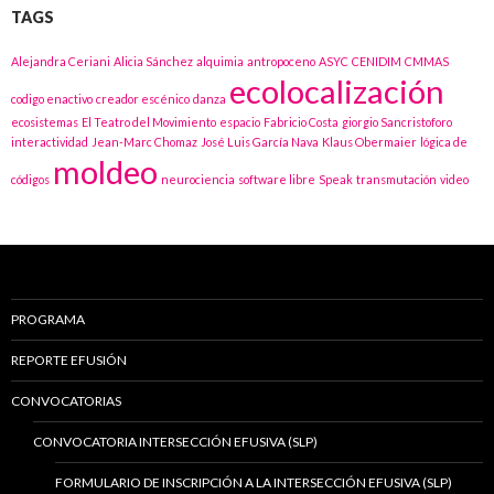
TAGS
Alejandra Ceriani
Alicia Sánchez
alquimia
antropoceno
ASYC
CENIDIM
CMMAS
ecolocalización
codigo enactivo
creador escénico
danza
ecosistemas
El Teatro del Movimiento
espacio
Fabricio Costa
giorgio Sancristoforo
interactividad
Jean-Marc Chomaz
José Luis García Nava
Klaus Obermaier
lógica de
moldeo
códigos
neurociencia
software libre
Speak
transmutación
video
PROGRAMA
REPORTE EFUSIÓN
CONVOCATORIAS
CONVOCATORIA INTERSECCIÓN EFUSIVA (SLP)
FORMULARIO DE INSCRIPCIÓN A LA INTERSECCIÓN EFUSIVA (SLP)