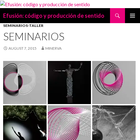
Search
Efusión: código y producción de sentido
SKIP
SEMINARIOS-TALLER
PRIMAR
TO
MENU
SEMINARIOS
CONTENT
AUGUST 7, 2015
MINERVA