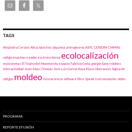
TAGS
Alejandra Ceriani
Alicia Sánchez
alquimia
antropoceno
ASYC
CENIDIM
CMMAS
ecolocalización
codigo enactivo
creador escénico
danza
ecosistemas
El Teatro del Movimiento
espacio
Fabricio Costa
giorgio Sancristoforo
interactividad
Jean-Marc Chomaz
José Luis García Nava
Klaus Obermaier
lógica de
moldeo
códigos
neurociencia
software libre
Speak
transmutación
video
PROGRAMA
REPORTE EFUSIÓN