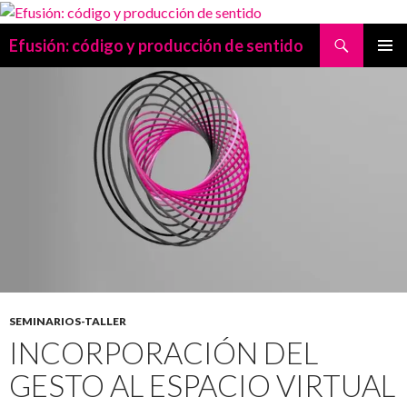
Search
Efusión: código y producción de sentido
SKIP
PRIMAR
TO
MENU
CONTENT
SEMINARIOS-TALLER
INCORPORACIÓN DEL
GESTO AL ESPACIO VIRTUAL