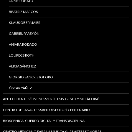
JAIME LOBATO
BEATRIZ MARCOS
KLAUS OBERMAIER
GABRIEL PAREYÓN
ANIARA RODADO
LOURDES ROTH
ALICIA SÁNCHEZ
GIORGIO SANCRISTOFORO
ÓSCAR YÁÑEZ
ANTECEDENTES “LIVENESS: PRÓTESIS, GESTO Y METÁFORA”
CENTRO DE LAS ARTES SAN LUIS POTOSÍ CENTENARIO
BIOSCÉNICA. CUERPO DIGITAL Y TRANSDISCIPLINA
CENTRO MEXICANO PARA LA MÚSICA Y LAS ARTES SONORAS