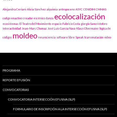
Alejandra Ceriani
Alicia Sánchez
alquimia
antropoceno
ASYC
CENIDIM
CMMAS
ecolocalización
codigo enactivo
creador escénico
danza
ecosistemas
El Teatro del Movimiento
espacio
Fabricio Costa
giorgio Sancristoforo
interactividad
Jean-Marc Chomaz
José Luis García Nava
Klaus Obermaier
lógica de
moldeo
códigos
neurociencia
software libre
Speak
transmutación
video
PROGRAMA
REPORTE EFUSIÓN
CONVOCATORIAS
CONVOCATORIA INTERSECCIÓN EFUSIVA (SLP)
FORMULARIO DE INSCRIPCIÓN A LA INTERSECCIÓN EFUSIVA (SLP)