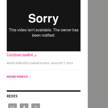
Continue reading
→
ANTECEDENTES: LIVENESS 2012
AUGUST 7, 2015
MORE VIDEOS
→
REDES