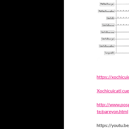
https://xochicu
Xochicuicatl cue
http://www.pos
te/pareyon.html
https://youtu.