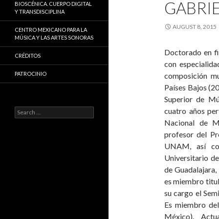
GABRI
BIOSCÉNICA. CUERPO DIGITAL
Y TRANSDISCIPLINA
AUGUST 8, 2015
CENTRO MEXICANO PARA LA
MÚSICA Y LAS ARTES SONORAS
Doctorado en fi
CRÉDITOS
con especialida
PATROCINIO
composición mu
Países Bajos (2
Superior de Mú
cuatro años per
Search
for:
Nacional de M
profesor del P
UNAM, así co
Universitario d
de Guadalajara,
es miembro titu
su cargo el Sem
Es miembro del
México). Actu