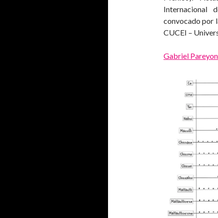
Internacional
convocado por l
CUCEI – Univers
Gabriel Pareyon 