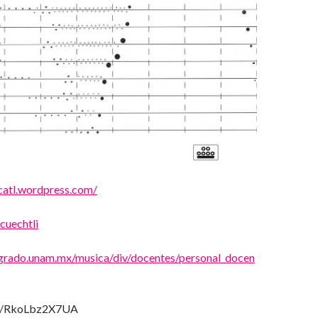
icatl.wordpress.com/
cuechtli
grado.unam.mx/musica/div/docentes/personal_docen
be/RkoLbz2X7UA