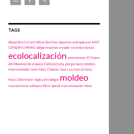
TAGS
Alejandra Ceriani
Alicia Sánchez
alquimia
antropoceno
ASYC
CENIDIM
CMMAS
codigo enactivo
creador escénico
danza
ecolocalización
ecosistemas
El Teatro
del Movimiento
espacio
Fabricio Costa
giorgio Sancristoforo
interactividad
Jean-Marc Chomaz
José Luis García Nava
moldeo
Klaus Obermaier
lógica de códigos
neurociencia
software libre
Speak
transmutación
video