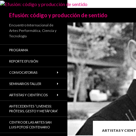
Search
Efusión: código y producción de sentido
Encuentro Internacional de
Artes Performática, Ciencia y
Tecnología
PROGRAMA
REPORTE EFUSIÓN
CONVOCATORIAS
SEMINARIOS-TALLER
ARTISTAS Y CIENTÍFICOS
ANTECEDENTES “LIVENESS:
PRÓTESIS, GESTO Y METÁFORA”
CENTRO DE LAS ARTES SAN
LUIS POTOSÍ CENTENARIO
ARTISTAS Y CIENT