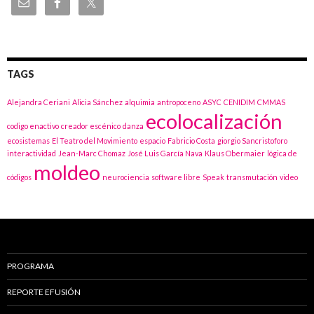
TAGS
Alejandra Ceriani
Alicia Sánchez
alquimia
antropoceno
ASYC
CENIDIM
CMMAS
ecolocalización
codigo enactivo
creador escénico
danza
ecosistemas
El Teatro del Movimiento
espacio
Fabricio Costa
giorgio Sancristoforo
interactividad
Jean-Marc Chomaz
José Luis García Nava
Klaus Obermaier
lógica de
moldeo
códigos
neurociencia
software libre
Speak
transmutación
video
PROGRAMA
REPORTE EFUSIÓN