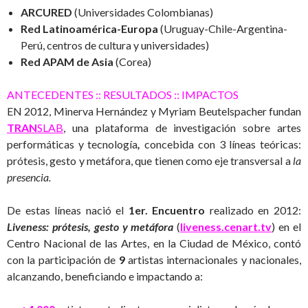
ARCURED
(Universidades Colombianas)
Red
Latinoamérica
-Europa
(Uruguay-Chile-Argentina-
Perú, centros de cultura y universidades)
Red APAM de Asia
(Corea)
ANTECEDENTES :: RESULTADOS :: IMPACTOS
EN 2012, Minerva Hernández y Myriam Beutelspacher fundan
TRA
N
SLAB
, una plataforma de investigación sobre artes
performáticas y tecnología
,
concebida con 3 líneas teóricas:
prótesis, gesto y metáfora, que tienen como eje transversal a
la
presencia
.
De estas líneas nació el
1er.
Encuentro
realizado en 2012:
Liveness
:
prótesis
,
gesto
y
metáfora
(
liveness.cenart.tv
) en el
Centro Nacional de las Artes, en la Ciudad de México, contó
con la participación de
9
artistas internacionales y nacionales,
alcanzando, beneficiando e impactando a: