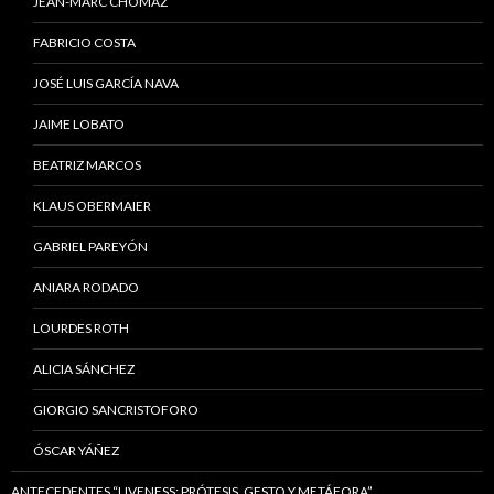
JEAN-MARC CHOMAZ
FABRICIO COSTA
JOSÉ LUIS GARCÍA NAVA
JAIME LOBATO
BEATRIZ MARCOS
KLAUS OBERMAIER
GABRIEL PAREYÓN
ANIARA RODADO
LOURDES ROTH
ALICIA SÁNCHEZ
GIORGIO SANCRISTOFORO
ÓSCAR YÁÑEZ
ANTECEDENTES “LIVENESS: PRÓTESIS, GESTO Y METÁFORA”