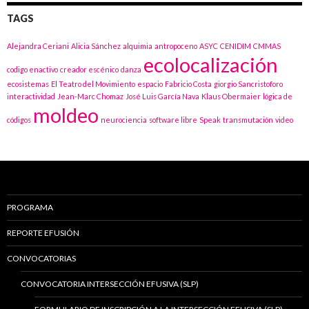
TAGS
Alejandra Ceriani
Alicia Sánchez
alquimia
antropoceno
ASYC
CENIDIM
CMMAS
ecolocalización
codigo enactivo
creador escénico
danza
ecosistemas
El Teatro del Movimiento
espacio
Fabricio Costa
giorgio Sancristoforo
interactividad
Jean-Marc Chomaz
José Luis García Nava
Klaus Obermaier
lógica de
moldeo
códigos
neurociencia
software libre
Speak
transmutación
video
PROGRAMA
REPORTE EFUSIÓN
CONVOCATORIAS
CONVOCATORIA INTERSECCIÓN EFUSIVA (SLP)