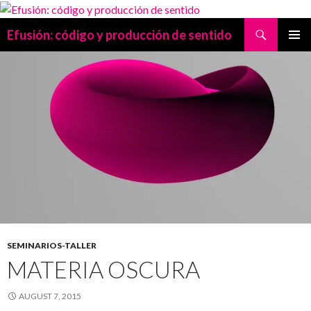
Search
Efusión: código y producción de sentido
SKIP
PRIMAR
TO
MENU
CONTENT
SEMINARIOS-TALLER
MATERIA OSCURA
AUGUST 7, 2015