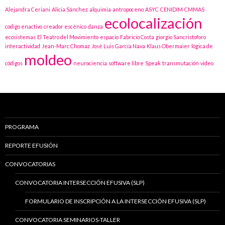
Alejandra Ceriani
Alicia Sánchez
alquimia
antropoceno
ASYC
CENIDIM
CMMAS
ecolocalización
codigo enactivo
creador escénico
danza
ecosistemas
El Teatro del Movimiento
espacio
Fabricio Costa
giorgio Sancristoforo
interactividad
Jean-Marc Chomaz
José Luis García Nava
Klaus Obermaier
lógica de
moldeo
códigos
neurociencia
software libre
Speak
transmutación
video
PROGRAMA
REPORTE EFUSIÓN
CONVOCATORIAS
CONVOCATORIA INTERSECCIÓN EFUSIVA (SLP)
FORMULARIO DE INSCRIPCIÓN A LA INTERSECCIÓN EFUSIVA (SLP)
CONVOCATORIA SEMINARIOS-TALLER