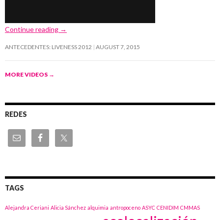
Continue reading
→
ANTECEDENTES: LIVENESS 2012
AUGUST 7, 2015
MORE VIDEOS
→
REDES
TAGS
Alejandra Ceriani
Alicia Sánchez
alquimia
antropoceno
ASYC
CENIDIM
CMMAS