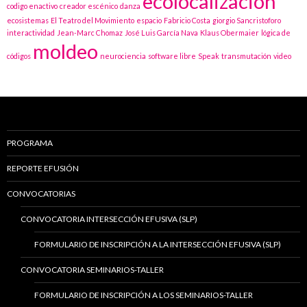
ecolocalización
codigo enactivo
creador escénico
danza
ecosistemas
El Teatro del Movimiento
espacio
Fabricio Costa
giorgio Sancristoforo
interactividad
Jean-Marc Chomaz
José Luis García Nava
Klaus Obermaier
lógica de
moldeo
códigos
neurociencia
software libre
Speak
transmutación
video
PROGRAMA
REPORTE EFUSIÓN
CONVOCATORIAS
CONVOCATORIA INTERSECCIÓN EFUSIVA (SLP)
FORMULARIO DE INSCRIPCIÓN A LA INTERSECCIÓN EFUSIVA (SLP)
CONVOCATORIA SEMINARIOS-TALLER
FORMULARIO DE INSCRIPCIÓN A LOS SEMINARIOS-TALLER