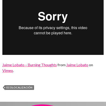
Jaime Lobato – Burning Thoughts
from
Jaime Lobato
on
Vimeo
.
ECOLOCALIZACIÓN