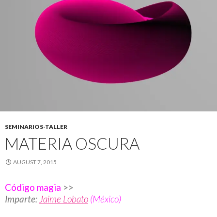
SEMINARIOS-TALLER
MATERIA OSCURA
AUGUST 7, 2015
Código magia
>>
Imparte:
Jaime Lobato
(México)