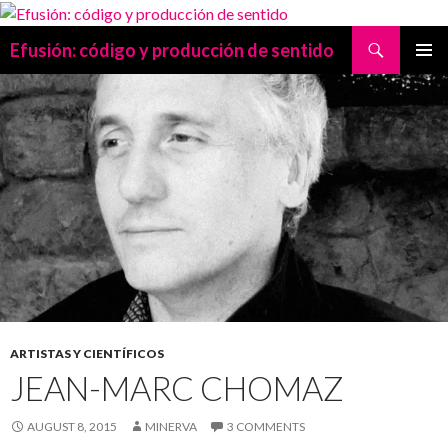
Search
Efusión: código y producción de sentido
SKIP
PRIMAR
TO
MENU
CONTENT
ARTISTAS Y CIENTÍFICOS
JEAN-MARC CHOMAZ
AUGUST 8, 2015
MINERVA
3 COMMENTS