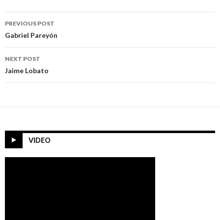
Post
PREVIOUS POST
navigation
Gabriel Pareyón
NEXT POST
Jaime Lobato
VIDEO