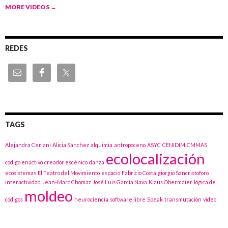
MORE VIDEOS
→
REDES
TAGS
Alejandra Ceriani
Alicia Sánchez
alquimia
antropoceno
ASYC
CENIDIM
CMMAS
ecolocalización
codigo enactivo
creador escénico
danza
ecosistemas
El Teatro del Movimiento
espacio
Fabricio Costa
giorgio Sancristoforo
interactividad
Jean-Marc Chomaz
José Luis García Nava
Klaus Obermaier
lógica de
moldeo
códigos
neurociencia
software libre
Speak
transmutación
video