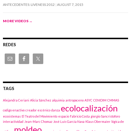
ANTECEDENTES: LIVENESS 2012
AUGUST 7, 2015
MORE VIDEOS
→
REDES
TAGS
Alejandra Ceriani
Alicia Sánchez
alquimia
antropoceno
ASYC
CENIDIM
CMMAS
ecolocalización
codigo enactivo
creador escénico
danza
ecosistemas
El Teatro del Movimiento
espacio
Fabricio Costa
giorgio Sancristoforo
interactividad
Jean-Marc Chomaz
José Luis García Nava
Klaus Obermaier
lógica de
moldeo