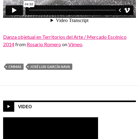
Danza objetual en Territorios del Arte / Mercado Escénico
2014
from
Rosario Romero
on
Vimeo
.
CMMAS
JOSÉ LUIS GARCÍA NAVA
VIDEO