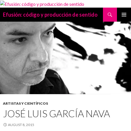
Search
Efusión: código y producción de sentido
SKIP
PRIMAR
TO
MENU
CONTENT
ARTISTAS Y CIENTÍFICOS
JOSÉ LUIS GARCÍA NAVA
AUGUST 8, 2015