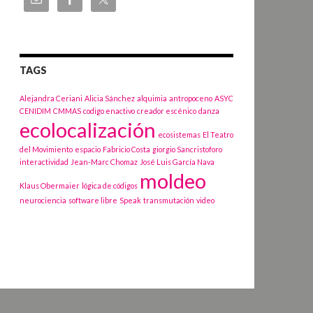
TAGS
Alejandra Ceriani
Alicia Sánchez
alquimia
antropoceno
ASYC
CENIDIM
CMMAS
codigo enactivo
creador escénico
danza
ecolocalización
ecosistemas
El Teatro
del Movimiento
espacio
Fabricio Costa
giorgio Sancristoforo
interactividad
Jean-Marc Chomaz
José Luis García Nava
moldeo
Klaus Obermaier
lógica de códigos
neurociencia
software libre
Speak
transmutación
video