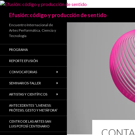
Search
Efusión: código y producción de sentido
Encuentro Internacional de
Artes Performática, Ciencia y
Tecnología
PROGRAMA
REPORTE EFUSIÓN
CONVOCATORIAS
SEMINARIOS-TALLER
ARTISTAS Y CIENTÍFICOS
ANTECEDENTES “LIVENESS:
PRÓTESIS, GESTO Y METÁFORA”
CENTRO DE LAS ARTES SAN
LUIS POTOSÍ CENTENARIO
CONTA