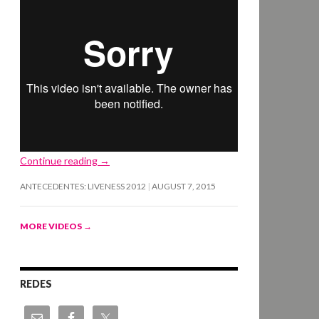
Continue reading
→
ANTECEDENTES: LIVENESS 2012
AUGUST 7, 2015
MORE VIDEOS
→
REDES