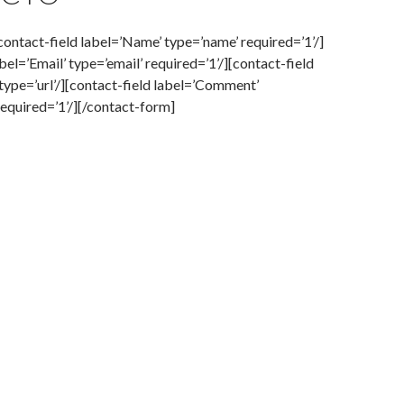
ontact-field label=’Name’ type=’name’ required=’1’/]
bel=’Email’ type=’email’ required=’1’/][contact-field
type=’url’/][contact-field label=’Comment’
required=’1’/][/contact-form]