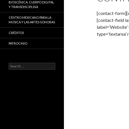
BIOSCÉNICA. CUERPO DIGITAL
Y TRANSDISCIPLINA
[contact-form][c
CENTRO MEXICANO PARA LA
[contact-field la
MÚSICA Y LAS ARTES SONORAS
label=’Website’ 
CRÉDITOS
type=’textarea’ 
PATROCINIO
Search
for: