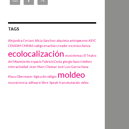
TAGS
Alejandra Ceriani
Alicia Sánchez
alquimia
antropoceno
ASYC
CENIDIM
CMMAS
codigo enactivo
creador escénico
danza
ecolocalización
ecosistemas
El Teatro
del Movimiento
espacio
Fabricio Costa
giorgio Sancristoforo
interactividad
Jean-Marc Chomaz
José Luis García Nava
moldeo
Klaus Obermaier
lógica de códigos
neurociencia
software libre
Speak
transmutación
video