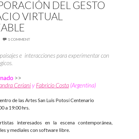
PORACIÓN DEL GESTO
ACIO VIRTUAL
ABLE
1 COMMENT
aisajes e interacciones para experimentar con
gicos.
rnado
>>
andra Ceriani
y
Fabricio Costa
(Argentina)
ntro de las Artes San Luis Potosí Centenario
0 a 19:00 hrs.
istas interesados en la escena contemporánea,
les y mediales con software libre.