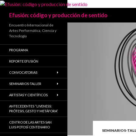
Search
Efusión: código y producción de sentido
Encuentro Internacional de
Artes Performática, Ciencia y
Tecnología
PROGRAMA
REPORTE EFUSIÓN
CONVOCATORIAS
SEMINARIOS-TALLER
ARTISTAS Y CIENTÍFICOS
ANTECEDENTES “LIVENESS:
PRÓTESIS, GESTO Y METÁFORA”
CENTRO DE LAS ARTES SAN
LUIS POTOSÍ CENTENARIO
SEMINARIOS-TAL