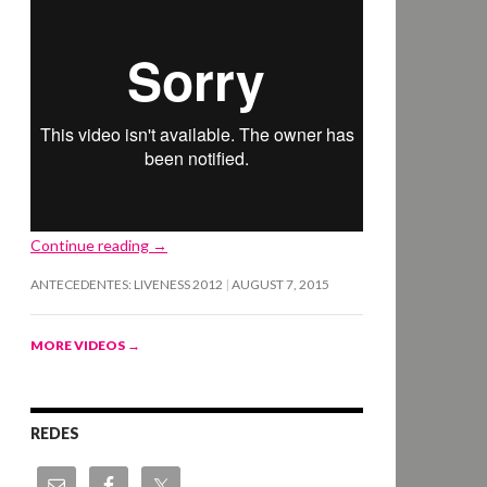
Continue reading
→
ANTECEDENTES: LIVENESS 2012
AUGUST 7, 2015
MORE VIDEOS
→
REDES