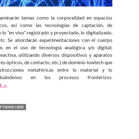
aminarán temas como la corporalidad en espacios
sicos, así como las tecnologías de captación, de
 lo “en vivo” registrado y proyectado, lo digitalizado,
etc. Se abordarán experimentaciones con el cuerpo
is en el uso de tecnología analógica y/o digital;
reactiva, utilizando diversos dispositivos y aparatos
es ópticos, de contacto, etc.) de dominio lowtech que
nstrucciones metafóricas entre lo material y lo
situándonos en los procesos fronterizos.
Incorporación del gesto al espacio virtual moldeable
ng
→
FTWARE LIBRE