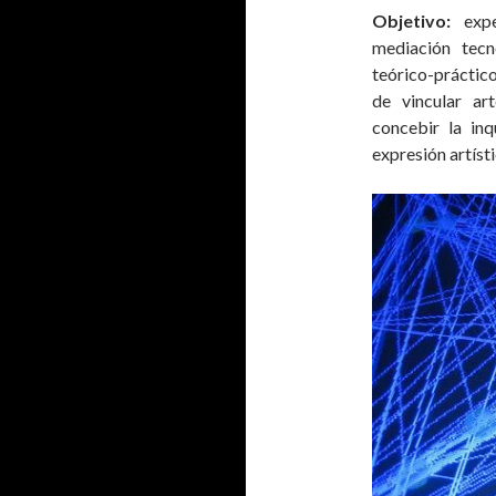
Objetivo:
exp
mediación tec
teórico-práctico
de vincular ar
concebir la inq
expresión artíst