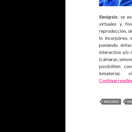
Sinópsis:
se ex
virtuales y fí
reproducción, de
lo incorpóreo, 
poniendo énfas
interactiva y/o 
(cámaras, sensor
posibiliten co
inmaterial, 
Continue readi
MOLDEO
SO