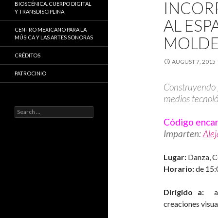
INCOR
BIOSCÉNICA. CUERPO DIGITAL
Y TRANSDISCIPLINA
AL ESP
CENTRO MEXICANO PARA LA
MOLDE
MÚSICA Y LAS ARTES SONORAS
CRÉDITOS
AUGUST 7, 2015
PATROCINIO
Construyendo p
medios tecnoló
Search
for:
Código enca
Imparten:
Alej
Lugar:
Danza, Ce
Horario:
de 15:0
Dirigido a:
art
creaciones visua