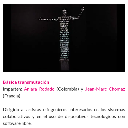
Básica transmutación
Imparten:
Aniara Rodado
(Colombia) y
Jean-Marc Chomaz
(Francia)
Dirigido a: artistas e ingenieros interesados en los sistemas
colaborativos y en el uso de dispositivos tecnológicos con
software libre.