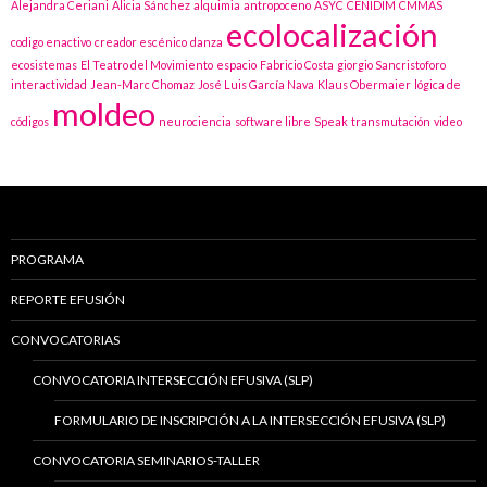
Alejandra Ceriani
Alicia Sánchez
alquimia
antropoceno
ASYC
CENIDIM
CMMAS
ecolocalización
codigo enactivo
creador escénico
danza
ecosistemas
El Teatro del Movimiento
espacio
Fabricio Costa
giorgio Sancristoforo
interactividad
Jean-Marc Chomaz
José Luis García Nava
Klaus Obermaier
lógica de
moldeo
códigos
neurociencia
software libre
Speak
transmutación
video
PROGRAMA
REPORTE EFUSIÓN
CONVOCATORIAS
CONVOCATORIA INTERSECCIÓN EFUSIVA (SLP)
FORMULARIO DE INSCRIPCIÓN A LA INTERSECCIÓN EFUSIVA (SLP)
CONVOCATORIA SEMINARIOS-TALLER