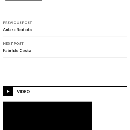
Post
PREVIOUS POST
navigation
Aniara Rodado
NEXT POST
Fabricio Costa
VIDEO