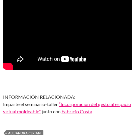
INFORMACIÓN RELACIONADA:
Imparte el seminario-taller
“Incorporación del gesto al espacio
virtual moldeable”
junto con
Fabricio Costa
.
ALEJANDRA CERIANI