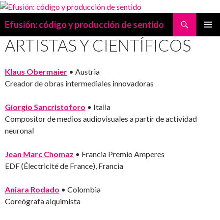
Search
Efusión: código y producción de sentido
SKIP
ARTISTAS Y CIENTÍFICOS
PRIMAR
TO
MENU
CONTENT
Klaus Obermaier
• Austria
Creador de obras intermediales innovadoras
Giorgio Sancristoforo
• Italia
Compositor de medios audiovisuales a partir de actividad
neuronal
Jean Marc Chomaz
• Francia Premio Amperes
EDF (Électricité de France), Francia
Aniara Rodado
• Colombia
Coreógrafa alquimista