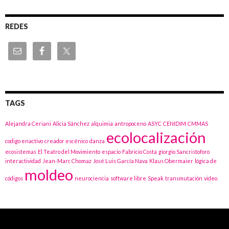
REDES
TAGS
Alejandra Ceriani
Alicia Sánchez
alquimia
antropoceno
ASYC
CENIDIM
CMMAS
ecolocalización
codigo enactivo
creador escénico
danza
ecosistemas
El Teatro del Movimiento
espacio
Fabricio Costa
giorgio Sancristoforo
interactividad
Jean-Marc Chomaz
José Luis García Nava
Klaus Obermaier
lógica de
moldeo
códigos
neurociencia
software libre
Speak
transmutación
video